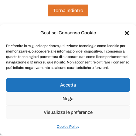
Torna indietro
Gestisci Consenso Cookie
Per fornire le migliori esperienze, utilizziamo tecnologie come i cookie per
memorizzare e/o accedere alle informazioni del dispositivo. Il consenso a
queste tecnologie ci permetterà di elaborare dati come il comportamento di
navigazione o ID unici su questo sito. Non acconsentire o ritirare il consenso
può influire negativamente su alcune caratteristiche e funzioni.
Masu
rota®
è un marchio della Deltha Pharma srl |
P.IVA 10612681006 | Via Ronciglione, 8 00191
Roma | Telefono: +39 0630891089 | Fax: +39
Accetta
0645227290
E-mail:
info@delthapharma.it
|
Cookie Privacy
Nega
Policy
Visualizza le preferenze
Cookie Policy