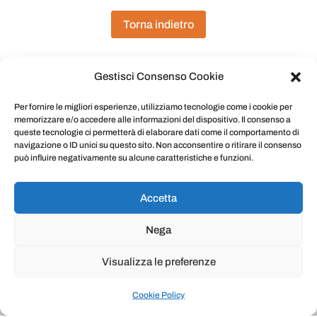
Torna indietro
Gestisci Consenso Cookie
Per fornire le migliori esperienze, utilizziamo tecnologie come i cookie per
memorizzare e/o accedere alle informazioni del dispositivo. Il consenso a
queste tecnologie ci permetterà di elaborare dati come il comportamento di
navigazione o ID unici su questo sito. Non acconsentire o ritirare il consenso
può influire negativamente su alcune caratteristiche e funzioni.
Masu
rota®
è un marchio della Deltha Pharma srl |
P.IVA 10612681006 | Via Ronciglione, 8 00191
Roma | Telefono: +39 0630891089 | Fax: +39
Accetta
0645227290
E-mail:
info@delthapharma.it
|
Cookie Privacy
Nega
Policy
Visualizza le preferenze
Cookie Policy