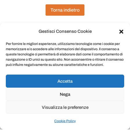
Torna indietro
Gestisci Consenso Cookie
Per fornire le migliori esperienze, utilizziamo tecnologie come i cookie per
memorizzare e/o accedere alle informazioni del dispositivo. Il consenso a
queste tecnologie ci permetterà di elaborare dati come il comportamento di
navigazione o ID unici su questo sito. Non acconsentire o ritirare il consenso
può influire negativamente su alcune caratteristiche e funzioni.
Masu
rota®
è un marchio della Deltha Pharma srl |
P.IVA 10612681006 | Via Ronciglione, 8 00191
Roma | Telefono: +39 0630891089 | Fax: +39
Accetta
0645227290
E-mail:
info@delthapharma.it
|
Cookie Privacy
Nega
Policy
Visualizza le preferenze
Cookie Policy