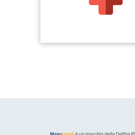
Masu
rota®
è un marchio della Deltha P