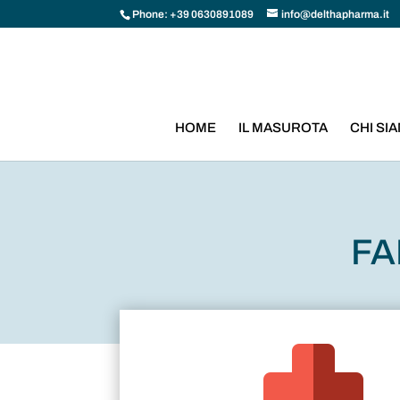
Phone: +39 0630891089
info@delthapharma.it
HOME
IL MASUROTA
CHI SI
FA