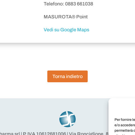
Telefono: 0883 661038
MASUROTA® Point
Vedi su Google Maps
Torna indietro
Per fornire 
e/o accedere
permetterà d
harma srl | P.IVA 10612681006 | Via Ronciglione, 8 00191 Rom