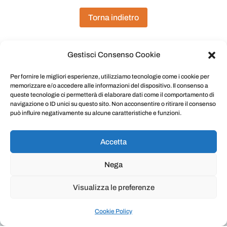
Torna indietro
Gestisci Consenso Cookie
Per fornire le migliori esperienze, utilizziamo tecnologie come i cookie per
memorizzare e/o accedere alle informazioni del dispositivo. Il consenso a
queste tecnologie ci permetterà di elaborare dati come il comportamento di
navigazione o ID unici su questo sito. Non acconsentire o ritirare il consenso
può influire negativamente su alcune caratteristiche e funzioni.
Masu
rota®
è un marchio della Deltha Pharma srl |
P.IVA 10612681006 | Via Ronciglione, 8 00191
Roma | Telefono: +39 0630891089 | Fax: +39
Accetta
0645227290
E-mail:
info@delthapharma.it
|
Cookie Privacy
Nega
Policy
Visualizza le preferenze
Cookie Policy